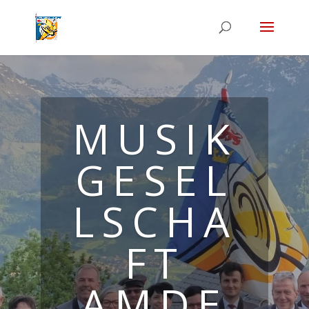
MUSIK
GESEL
LSCHA
FT
AMDE