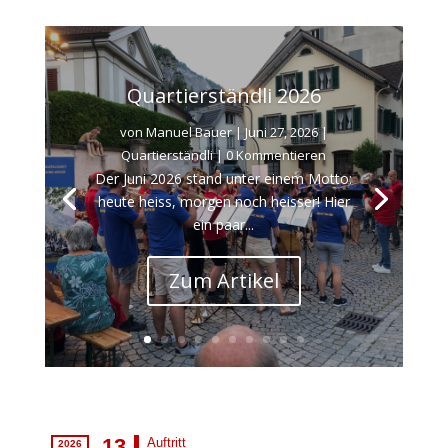
Quartierständli 2026
von
Manuel Bauer
|
Juni 27, 2026
|
Quartierständli
| 0 Kommentieren
Der Juni 2026 stand unter einem Motto:
heute heiss, morgen noch heisser! Hier
ein paar...
Zum Artikel